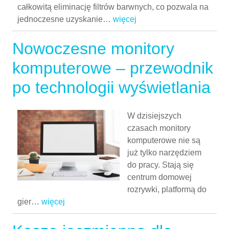
całkowitą eliminację filtrów barwnych, co pozwala na
jednoczesne uzyskanie
…
więcej
Nowoczesne monitory
komputerowe – przewodnik
po technologii wyświetlania
W dzisiejszych
czasach monitory
komputerowe nie są
już tylko narzędziem
do pracy. Stają się
centrum domowej
rozrywki, platformą do
gier
…
więcej