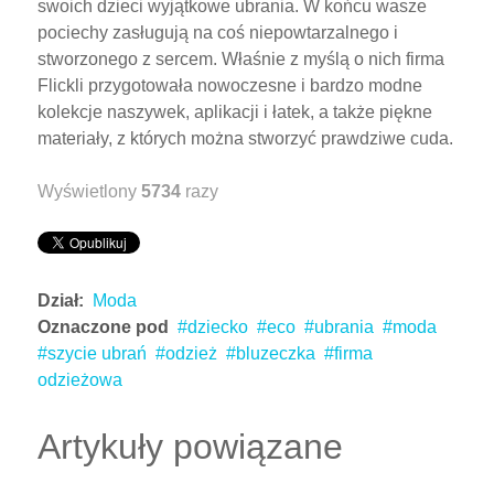
swoich dzieci wyjątkowe ubrania. W końcu wasze
pociechy zasługują na coś niepowtarzalnego i
stworzonego z sercem. Właśnie z myślą o nich firma
Flickli przygotowała nowoczesne i bardzo modne
kolekcje naszywek, aplikacji i łatek, a także piękne
materiały, z których można stworzyć prawdziwe cuda.
Wyświetlony
5734
razy
Dział:
Moda
Oznaczone pod
dziecko
eco
ubrania
moda
szycie ubrań
odzież
bluzeczka
firma
odzieżowa
Artykuły powiązane