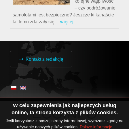
kolejne wątpliwości
– czy podróżowanie
samolotami jest bezpieczne? Jeszcze kilkanaście
lat temu zdarzały się
…
więcej
Kontakt z redakcją
W celu zapewnienia jak najlepszych usług
ECOINFO
online, ta strona korzysta z plików cookies.
Jeśli korzystasz z naszej strony internetowej, wyrażasz zgodę na
używanie naszych plików cookies.
Dalsze informacje