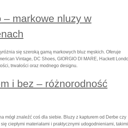
o – markowe nluzy w
enach
 wyróżnia się szeroką gamą markowych bluz męskich. Oferuje
American Vintage, DC Shoes, GIORGIO DI MARE, Hackett Londo
kości, trwałości oraz modnego designu.
em i bez – różnorodność
a mógł znaleźć coś dla siebie. Bluzy z kapturem od Derbe czy
ię ciepłymi materiałami i praktycznymi udogodnieniami, takimi