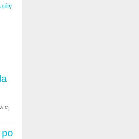
 górę
la
witą
 po