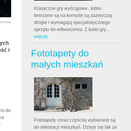
Klasyczne gry wyścigowe , które
tworzone są na konsole są zazwyczaj
drogie i wymagają specjalistycznego
pixabay
sprzętu do odtworzenia. Z kolei gry
…
więcej
wych
ść i
Fototapety do
małych mieszkań
no do
na
Fototapety coraz częściej wybierane są
j
do dekoracji mieszkań. Dzieje się tak ze