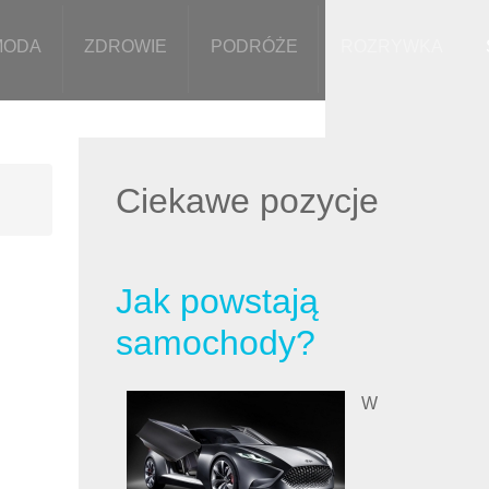
MODA
ZDROWIE
PODRÓŻE
ROZRYWKA
Ciekawe pozycje
Jak powstają
samochody?
W