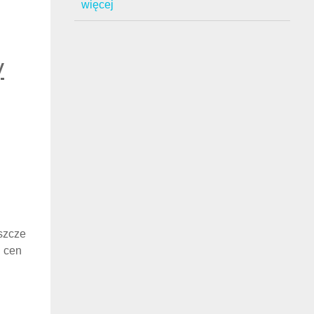
więcej
y
eszcze
h cen