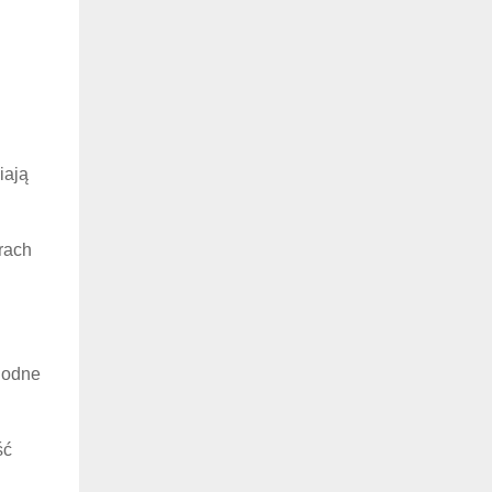
iają
rach
ygodne
ść