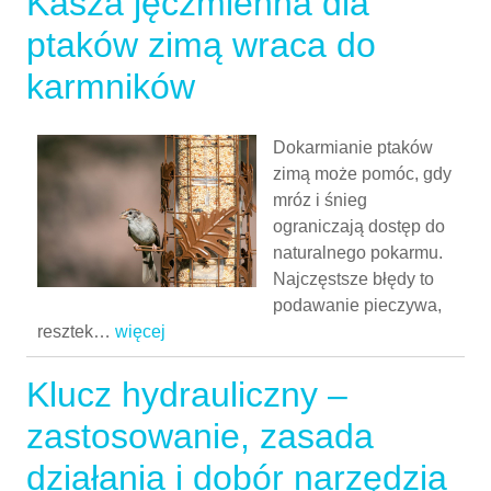
Kasza jęczmienna dla
ptaków zimą wraca do
karmników
Dokarmianie ptaków
zimą może pomóc, gdy
mróz i śnieg
ograniczają dostęp do
naturalnego pokarmu.
Najczęstsze błędy to
podawanie pieczywa,
resztek
…
więcej
Klucz hydrauliczny –
zastosowanie, zasada
działania i dobór narzędzia