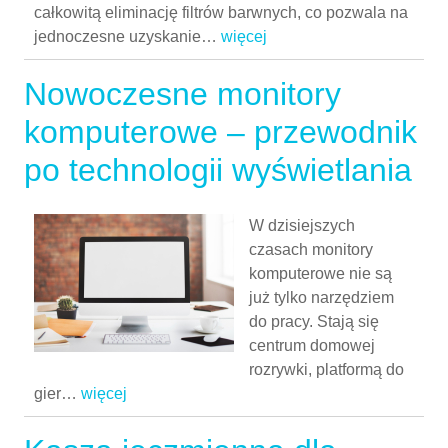
całkowitą eliminację filtrów barwnych, co pozwala na
jednoczesne uzyskanie
…
więcej
Nowoczesne monitory
komputerowe – przewodnik
po technologii wyświetlania
W dzisiejszych
czasach monitory
komputerowe nie są
już tylko narzędziem
do pracy. Stają się
centrum domowej
rozrywki, platformą do
gier
…
więcej