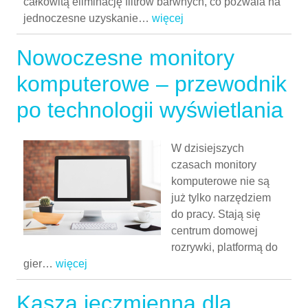
całkowitą eliminację filtrów barwnych, co pozwala na
jednoczesne uzyskanie
…
więcej
Nowoczesne monitory
komputerowe – przewodnik
po technologii wyświetlania
W dzisiejszych
czasach monitory
komputerowe nie są
już tylko narzędziem
do pracy. Stają się
centrum domowej
rozrywki, platformą do
gier
…
więcej
Kasza jęczmienna dla