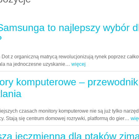
amsunga to najlepszy wybór d
?
Dot z organiczną matrycą rewolucjonizują rynek poprzez całko
wala na jednoczesne uzyskanie
…
więcej
ory komputerowe – przewodnik
lania
iejszych czasach monitory komputerowe nie są już tylko narzę
cy. Stają się centrum domowej rozrywki, platformą do gier
…
wię
za jęczmienna dla ptaków zim