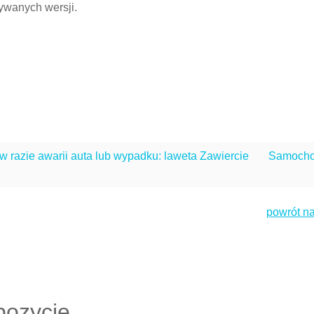
ywanych wersji.
w razie awarii auta lub wypadku: laweta Zawiercie
Samoch
powrót na
pozycje