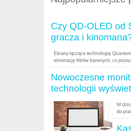
Czy QD-OLED od S
gracza i kinomana
Ekrany łączące technologię Quantum 
eliminację filtrów barwnych, co poz
Nowoczesne monit
technologii wyświet
W dzis
do pra
Kas