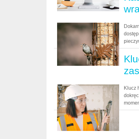
wra
Dokarm
dostęp
pieczy
Klu
zas
Klucz 
dokręc
moment