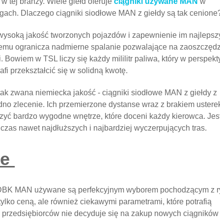
w tej branży. Wiele giełd oferuje
ciągniki używane MAN
w
egach. Dlaczego ciągniki siodłowe MAN z giełdy są tak cenione
ysoką jakość tworzonych pojazdów i zapewnienie im najlepsz
emu ogranicza nadmierne spalanie pozwalające na zaoszczęd
. Bowiem w TSL liczy się każdy mililitr paliwa, który w perspek
afi przekształcić się w solidną kwotę.
ak zwana niemiecka jakość - ciągniki siodłowe MAN z giełdy z
dno zlecenie. Ich przemierzone dystanse wraz z brakiem ustere
czyć bardzo wygodne wnętrze, które doceni każdy kierowca. Jest
dczas nawet najdłuższych i najbardziej wyczerpujących tras.
ie
we DBK MAN używane są perfekcyjnym wyborem pochodzącym z 
tylko ceną, ale również ciekawymi parametrami, które potrafią
 przedsiębiorców nie decyduje się na zakup nowych ciągników