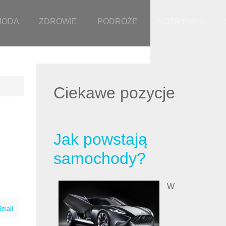
MODA
ZDROWIE
PODRÓŻE
ROZRYWKA
Ciekawe pozycje
Jak powstają
samochody?
W
Email