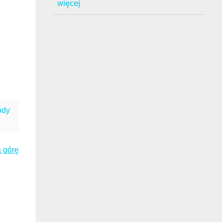
więcej
ody
 górę