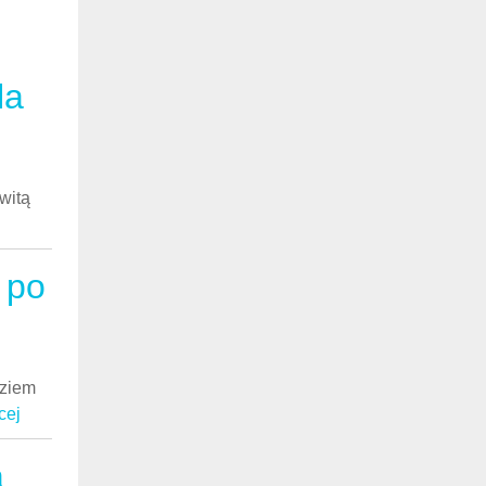
la
witą
 po
dziem
cej
ą