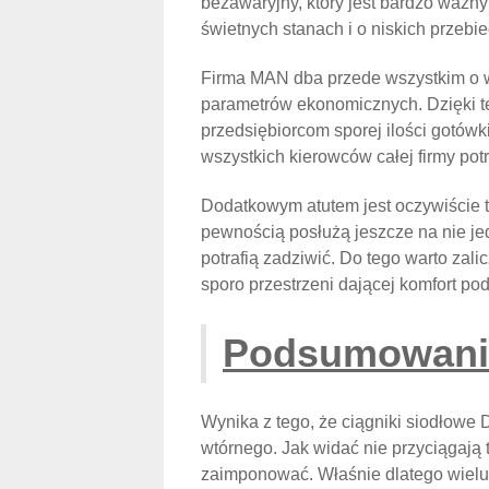
bezawaryjny, który jest bardzo ważny 
świetnych stanach i o niskich przebi
Firma MAN dba przede wszystkim o w
parametrów ekonomicznych. Dzięki t
przedsiębiorcom sporej ilości gotówki
wszystkich kierowców całej firmy potr
Dodatkowym atutem jest oczywiście t
pewnością posłużą jeszcze na nie je
potrafią zadziwić. Do tego warto zali
sporo przestrzeni dającej komfort po
Podsumowan
Wynika z tego, że ciągniki siodło
wtórnego. Jak widać nie przyciągają 
zaimponować. Właśnie dlatego wielu