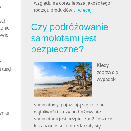
względu na coraz lepszą jakość tego
?
rodzaju produktów
…
więcej
ych
Czy podróżowanie
zenie
tywie
samolotami jest
bezpieczne?
k
Kiedy
 tutaj
zdarza się
wypadek
samolotowy, pojawiają się kolejne
wątpliwości – czy podróżowanie
rynku
samolotami jest bezpieczne? Jeszcze
kilkanaście lat temu zdarzały się
…