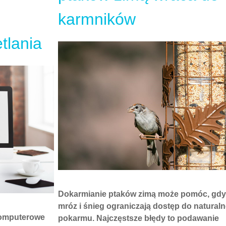
Vape shop z jednorazówkami to segment rynku
papierosów, który w ostatnich latach dynamicz
się rozwija. Sprzedaż takich produktów odbywa
zarówno stacjonarnie, jak i przez internet. W P
obrót wyrobami zawierającymi nikotynę regulu
przepisy krajowe oraz unijne. Obejmują one z
sprzedaży osobom niepełnoletnim oraz
ograniczenia dotyczące promocji.
Dział:
Styl życia
poniedziałek, 09 luty 2026 16:35