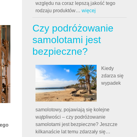
względu na coraz lepszą jakość tego
rodzaju produktów
…
więcej
 e-
Czy podróżowanie
nie
samolotami jest
 się
olsce
bezpieczne?
ją
akaz
Kiedy
zdarza się
wypadek
samolotowy, pojawiają się kolejne
wątpliwości – czy podróżowanie
samolotami jest bezpieczne? Jeszcze
kilkanaście lat temu zdarzały się
…