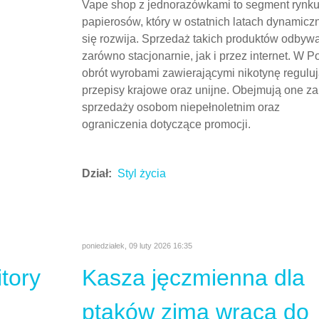
Vape shop z
epszy
jednorazówkami –
dostępność,
bezpieczeństwo i rozwó
sprzedaży online
m Dot z
 rynek poprzez
h, co pozwala
absolutnej
ści i jasności
ne, choć
 lata borykały
ukcyjnym.