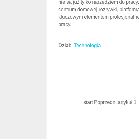
Nowoczesne moni
komputerowe –
przewodnik po
technologii wyświe