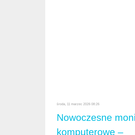
Czy QD-OLED od
Samsunga to najl
wybór dla gracza i
kinomana?
Ekrany łączące technologię Quantu
organiczną matrycą rewolucjonizują
całkowitą eliminację filtrów barwnyc
na jednoczesne uzyskanie idealnej, 
czerni oraz bezprecedensowej czysto
kolorów. Tradycyjne panele organicz
cenione za doskonały kontrast, przez
się z pewnym ograniczeniem konstr
Dział:
Technologia