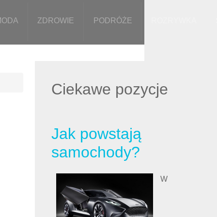
MODA
ZDROWIE
PODRÓŻE
ROZRYWKA
Ciekawe pozycje
Jak powstają
samochody?
W