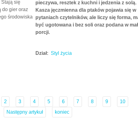
tory
Kasza jęczmienna dla
ptaków zimą wraca do
karmników
tlania